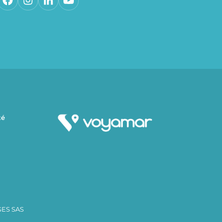
té
GES SAS